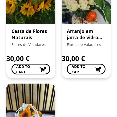
Cesta de Flores
Arranjo em
Naturais
jarra de vidro
com flores
Flores de Valadares
Flores de Valadares
naturais e
acessórios
30,00
€
30,00
€
ADD TO
ADD TO
CART
CART