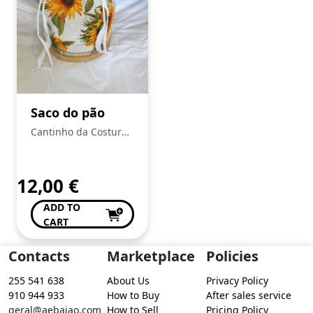
Saco do pão
Cantinho da Costura
de Conceição Valente
12,00
€
ADD TO
CART
Contacts
Marketplace
Policies
255 541 638
About Us
Privacy Policy
910 944 933
How to Buy
After sales service
geral@aebaiao.com
How to Sell
Pricing Policy