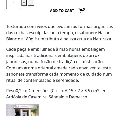
-
+
ADD TO CART
Texturado com veios que evocam as formas orgânicas
das rochas esculpidas pelo tempo, o sabonete
Hajjar
Blanc de 180g
é um tributo à beleza crua da Natureza.
Cada peça é embrulhada à mão numa embalagem
inspirada nas tradicionais embalagens de arroz
japonesas, numa fusão de tradição e sofisticação.
Com um aroma oriental amadeirado envolvente, este
sabonete transforma cada momento de cuidado num
ritual de contemplação e serenidade.
Peso0,2 kgDimensões (C x L x A)15 × 7 × 3,5 cmScent
Ardósia de Caxemira, Sândalo e Damasco