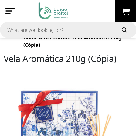
Products
Home & Decoration
Vela Aromática 210g
(Cópia)
Vela Aromática 210g (Cópia)