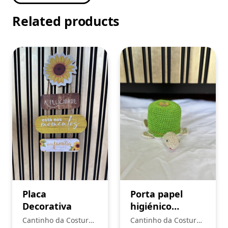
Related products
Placa
Porta papel
Decorativa
higiénico
Tartaruga
Cantinho da Costura
Cantinho da Costura