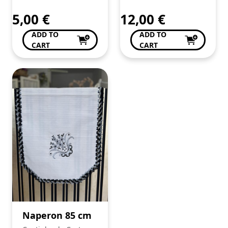
de Conceição Valente
de Conceição Valente
5,00
€
12,00
€
ADD TO
ADD TO
CART
CART
Naperon 85 cm