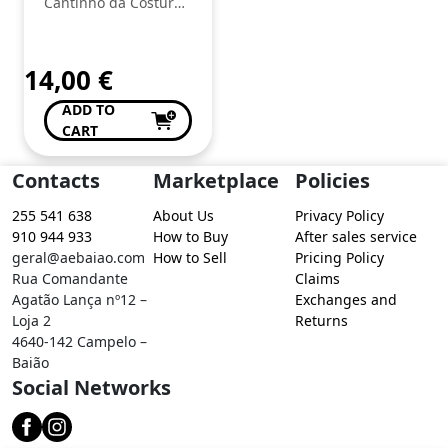
Cantinho da Costura
de Conceição Valente
14,00
€
ADD TO
CART
Contacts
Marketplace
Policies
255 541 638
About Us
Privacy Policy
910 944 933
How to Buy
After sales service
geral@aebaiao.com
How to Sell
Pricing Policy
Rua Comandante
Claims
Agatão Lança nº12 –
Exchanges and
Loja 2
Returns
4640-142 Campelo –
Baião
Social Networks