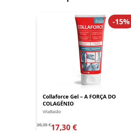
-15%
Collaforce Gel – A FORÇA DO
COLAGÉNIO
VitaBaião
20,35
€
17,30
€