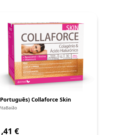
(Português) Collaforce Skin
VitaBaião
1,41
€