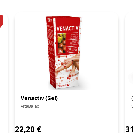
Venactiv (Gel)
VitaBaião
22,20
€
3