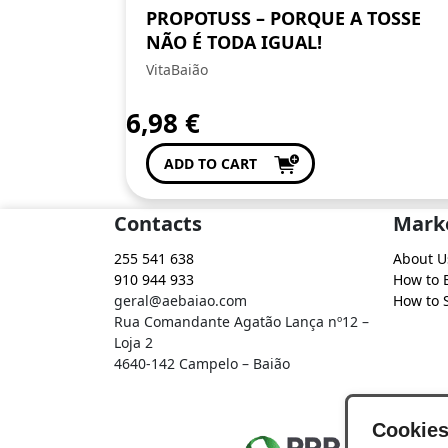
PROPOTUSS – PORQUE A TOSSE
NÃO É TODA IGUAL!
VitaBaião
6,98
€
ADD TO CART
Contacts
Mark
255 541 638
About U
910 944 933
How to 
geral@aebaiao.com
How to S
Rua Comandante Agatão Lança nº12 –
Loja 2
4640-142 Campelo – Baião
Cookie