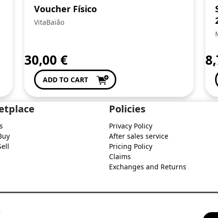
Voucher Físico
VitaBaião
30,00
€
8
ADD TO CART
etplace
Policies
s
Privacy Policy
Buy
After sales service
ell
Pricing Policy
Claims
Exchanges and Returns
s