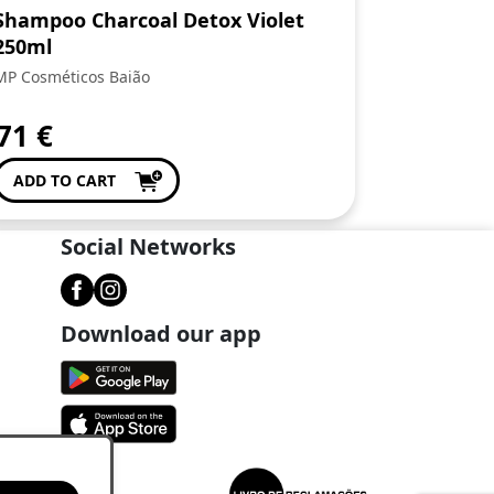
Shampoo Charcoal Detox Violet
250ml
MP Cosméticos Baião
,71
€
ADD TO CART
Social Networks
Download our app