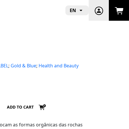
EN
LBEL
;
Gold & Blue
;
Health and Beauty
ADD TO CART
vocam as formas orgânicas das rochas