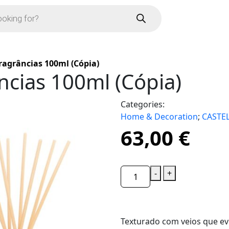
ragrâncias 100ml (Cópia)
ncias 100ml (Cópia)
Categories:
Home & Decoration
;
CASTE
63,00
€
-
+
Texturado com veios que e