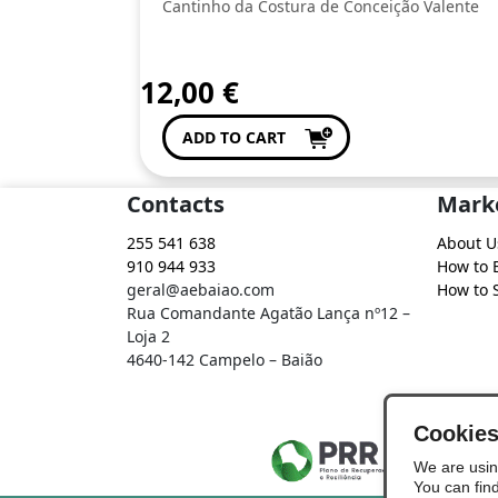
Cantinho da Costura de Conceição Valente
12,00
€
ADD TO CART
Contacts
Mark
255 541 638
About U
910 944 933
How to 
geral@aebaiao.com
How to S
Rua Comandante Agatão Lança nº12 –
Loja 2
4640-142 Campelo – Baião
Cookie
We are usin
You can fin