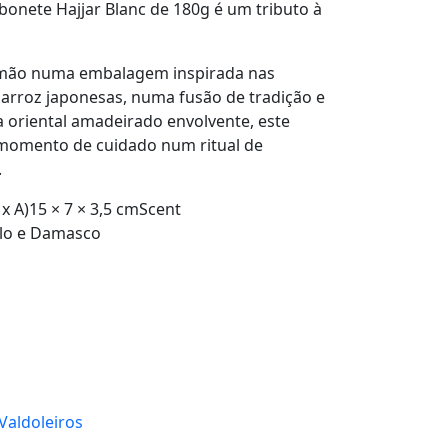
abonete
Hajjar Blanc de 180g
é um tributo à
 mão numa embalagem inspirada nas
 arroz japonesas, numa fusão de tradição e
 oriental amadeirado envolvente, este
momento de cuidado num ritual de
.
x A)15 × 7 × 3,5 cmScent
alo e Damasco
 Valdoleiros