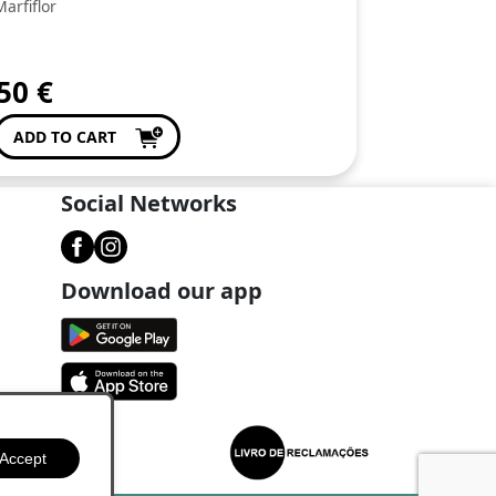
Marfiflor
,50
€
ADD TO CART
Social Networks
Download our app
Accept