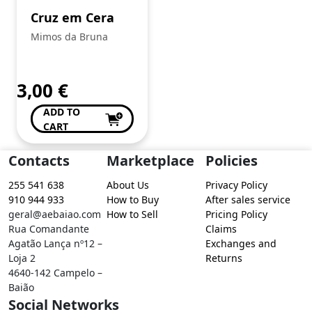
Cruz em Cera
Mimos da Bruna
3,00
€
ADD TO
CART
Contacts
Marketplace
Policies
255 541 638
About Us
Privacy Policy
910 944 933
How to Buy
After sales service
geral@aebaiao.com
How to Sell
Pricing Policy
Rua Comandante
Claims
Agatão Lança nº12 –
Exchanges and
Loja 2
Returns
4640-142 Campelo –
Baião
Social Networks