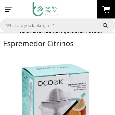
Products
Home & Decoration
Espremedor Citrinos
Espremedor Citrinos