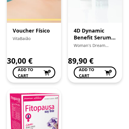
Voucher Físico
4D Dynamic
Benefit Serum
VitaBaião
Step 1
Woman's Dream
Beleza e Bem Estar
de Anabela Pinto
30,00
€
89,90
€
ADD TO
ADD TO
CART
CART