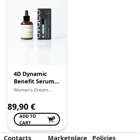
4D Dynamic
Benefit Serum
Step 1
Woman's Dream
Beleza e Bem Estar
de Anabela Pinto
89,90
€
ADD TO
CART
Contacts
Marketplace
Policies