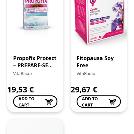
Propofix Protect
Fitopausa Soy
– PREPARE-SE
Free
PARA O
VitaBaião
VitaBaião
INVERNO!
19,53
€
29,67
€
ADD TO
ADD TO
CART
CART