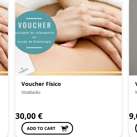
Voucher Físico
VitaBaião
30,00
€
9
ADD TO CART