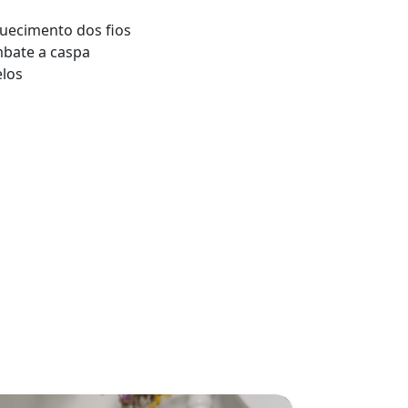
quecimento dos fios
mbate a caspa
elos