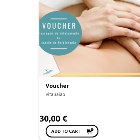
Voucher
VitaBaião
30,00
€
ADD TO CART