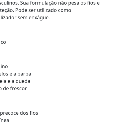
culinos. Sua formulação não pesa os fios e
eção. Pode ser utilizado como
lizador sem enxágue.
nco
lino
los e a barba
reia e a queda
o de frescor
precoce dos fios
ínea