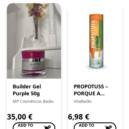
Builder Gel
PROPOTUSS –
Purple 50g
PORQUE A
TOSSE NÃO É
MP Cosméticos Baião
VitaBaião
TODA IGUAL!
35,00
€
6,98
€
ADD TO
ADD TO