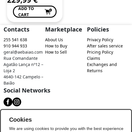
ADD TO
CART
Contacts
Marketplace
Policies
255 541 638
About Us
Privacy Policy
910 944 933
How to Buy
After sales service
geral@aebaiao.com
How to Sell
Pricing Policy
Rua Comandante
Claims
Agatão Lança nº12 –
Exchanges and
Loja 2
Returns
4640-142 Campelo –
Baião
Social Networks
Download our app
Cookies
We are using cookies to provide you with the best experience