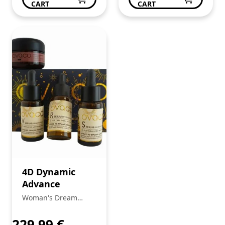
CART
CART
4D Dynamic
Advance
Woman's Dream
Beleza e Bem Estar
de Anabela Pinto
229,99
€