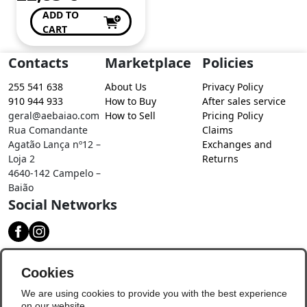
ADD TO
CART
Contacts
Marketplace
Policies
255 541 638
About Us
Privacy Policy
910 944 933
How to Buy
After sales service
geral@aebaiao.com
How to Sell
Pricing Policy
Rua Comandante
Claims
Agatão Lança nº12 –
Exchanges and
Loja 2
Returns
4640-142 Campelo –
Baião
Social Networks
Download our app
Cookies
We are using cookies to provide you with the best experience
on our website.