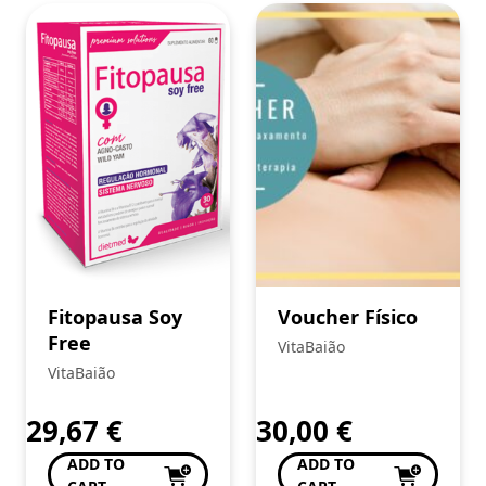
Fitopausa Soy
Voucher Físico
Free
VitaBaião
VitaBaião
29,67
€
30,00
€
ADD TO
ADD TO