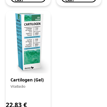
CART
CART
Cartilogen (Gel)
VitaBaião
22,83
€