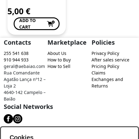
5,00
€
ADD TO
CART
Contacts
Marketplace
Policies
255 541 638
About Us
Privacy Policy
910 944 933
How to Buy
After sales service
geral@aebaiao.com
How to Sell
Pricing Policy
Rua Comandante
Claims
Agatão Lança nº12 –
Exchanges and
Loja 2
Returns
4640-142 Campelo –
Baião
Social Networks
Download our app
Cookies