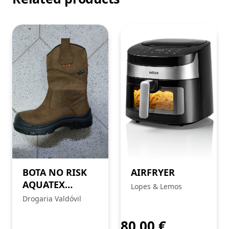
BOTA NO RISK
AIRFRYER
AQUATEX
Lopes & Lemos
HAWIK
Drogaria Valdóvil
80,00
€