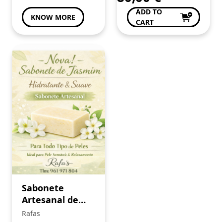
ADD TO
KNOW MORE
CART
Sabonete
Artesanal de
Jasmim
Rafas