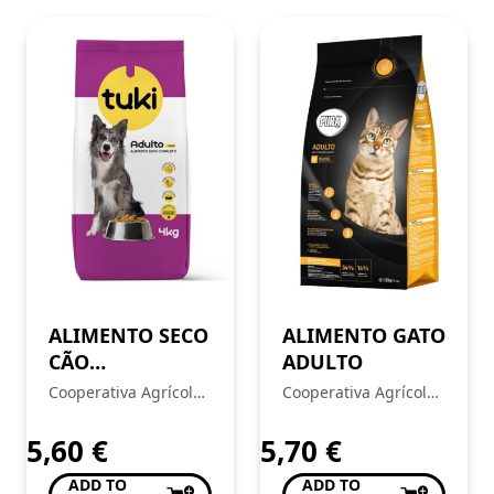
ALIMENTO SECO
ALIMENTO GATO
CÃO
ADULTO
MANUTENÇÃO
Cooperativa Agrícola
Cooperativa Agrícola
TUKI
of Baião
of Baião
5,60
€
5,70
€
ADD TO
ADD TO