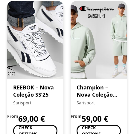
REEBOK – Nova
Champion –
Coleção SS’25
Nova Coleção
SS’25
Sarisport
Sarisport
From
69,00
€
From
59,00
€
CHECK
CHECK
OPTIONS
OPTIONS