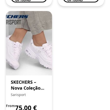
SKECHERS –
Nova Coleção
FW’24
Sarisport
From
75,00
€