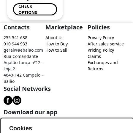
CHECK
OPTIONS
Contacts
Marketplace
Policies
255 541 638
About Us
Privacy Policy
910 944 933
How to Buy
After sales service
geral@aebaiao.com
How to Sell
Pricing Policy
Rua Comandante
Claims
Agatão Lança nº12 –
Exchanges and
Loja 2
Returns
4640-142 Campelo –
Baião
Social Networks
Download our app
Cookies