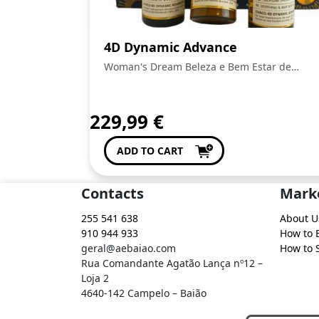
4D Dynamic Advance
Woman's Dream Beleza e Bem Estar de
Anabela Pinto
229,99
€
ADD TO CART
Contacts
Mark
255 541 638
About U
910 944 933
How to 
geral@aebaiao.com
How to S
Rua Comandante Agatão Lança nº12 –
Loja 2
4640-142 Campelo – Baião