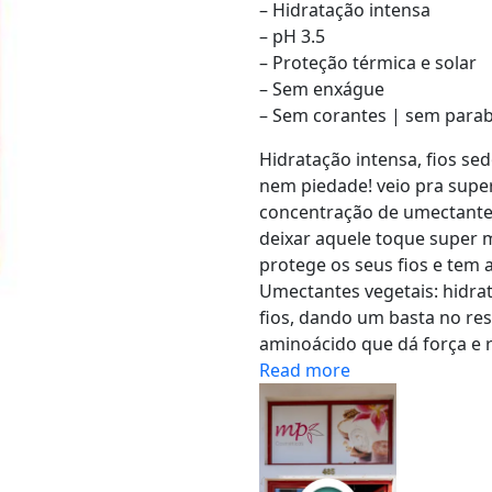
– Hidratação intensa
– pH 3.5
– Proteção térmica e solar
– Sem enxágue
– Sem corantes | sem para
​Hidratação intensa, fios se
nem piedade! veio pra super
concentração de umectantes 
deixar aquele toque super 
protege os seus fios e tem a
Umectantes vegetais: hidra
fios, dando um basta no res
aminoácido que dá força e re
Read more