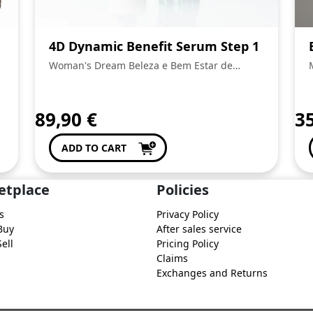
4D Dynamic Benefit Serum Step 1
Woman's Dream Beleza e Bem Estar de
Anabela Pinto
89,90
€
3
ADD TO CART
etplace
Policies
s
Privacy Policy
Buy
After sales service
ell
Pricing Policy
Claims
Exchanges and Returns