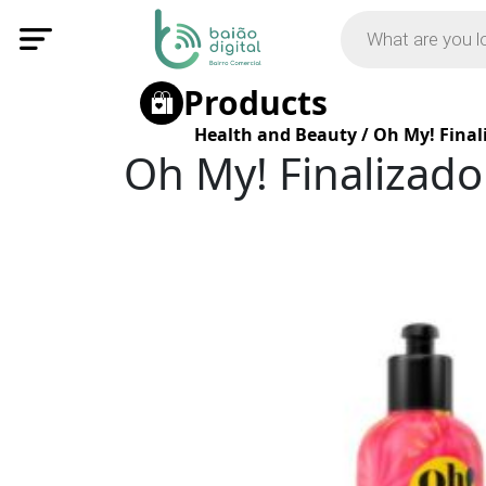
Products
Health and Beauty
/
Oh My! Fina
Oh My! Finalizad