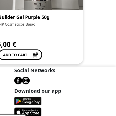
Builder Gel Purple 50g
MP Cosméticos Baião
5,00
€
ADD TO CART
Social Networks
Download our app