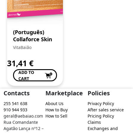
(Português)
Collaforce Skin
VitaBaião
31,41
€
ADD TO
CART
Contacts
Marketplace
Policies
255 541 638
About Us
Privacy Policy
910 944 933
How to Buy
After sales service
geral@aebaiao.com
How to Sell
Pricing Policy
Rua Comandante
Claims
Agatão Lança nº12 –
Exchanges and