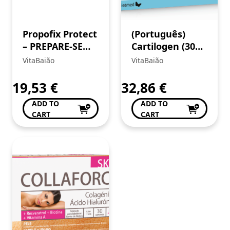
Propofix Protect
(Português)
– PREPARE-SE
Cartilogen (30
PARA O
carteiras)
VitaBaião
VitaBaião
INVERNO!
19,53
€
32,86
€
ADD TO
ADD TO
CART
CART