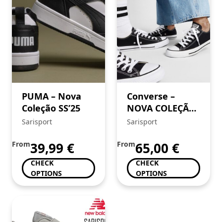
PUMA – Nova
Converse –
Coleção SS’25
NOVA COLEÇÃO
SS’25
Sarisport
Sarisport
From
39,99
€
From
65,00
€
CHECK
CHECK
OPTIONS
OPTIONS