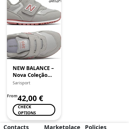
NEW BALANCE –
Nova Coleção
SS’25
Sarisport
From
42,00
€
CHECK
OPTIONS
Contacts
Marketplace
Policies