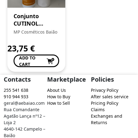
Conjunto
CUTINOL
Nutritive 250 ml
MP Cosméticos Baião
23,75
€
ADD TO
CART
Contacts
Marketplace
Policies
255 541 638
About Us
Privacy Policy
910 944 933
How to Buy
After sales service
geral@aebaiao.com
How to Sell
Pricing Policy
Rua Comandante
Claims
Agatão Lança nº12 –
Exchanges and
Loja 2
Returns
4640-142 Campelo –
Baião