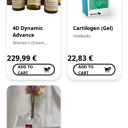
4D Dynamic
Cartilogen (Gel)
Advance
VitaBaião
Woman's Dream
Beleza e Bem Estar
de Anabela Pinto
229,99
€
22,83
€
ADD TO
ADD TO
CART
CART