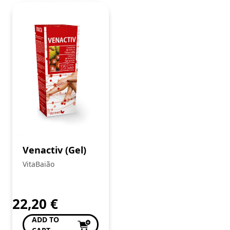
Venactiv (Gel)
VitaBaião
22,20
€
ADD TO