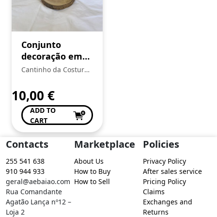
Conjunto
decoração em
madeira
Cantinho da Costura
de Conceição Valente
10,00
€
ADD TO
CART
Contacts
Marketplace
Policies
255 541 638
About Us
Privacy Policy
910 944 933
How to Buy
After sales service
geral@aebaiao.com
How to Sell
Pricing Policy
Rua Comandante
Claims
Agatão Lança nº12 –
Exchanges and
Loja 2
Returns