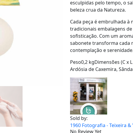
esculpidas pelo tempo, o s
beleza crua da Natureza.
Cada peça é embrulhada à
tradicionais embalagens de
sofisticação. Com um aroma
sabonete transforma cada 
contemplação e serenidade
Peso0,2 kgDimensões (C x L 
Ardósia de Caxemira, Sând
Sold by:
1960 Fotografia - Teixeira &
No Review Yet