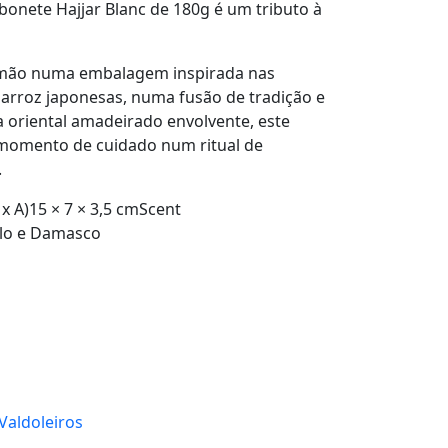
abonete
Hajjar Blanc de 180g
é um tributo à
 mão numa embalagem inspirada nas
 arroz japonesas, numa fusão de tradição e
 oriental amadeirado envolvente, este
momento de cuidado num ritual de
.
x A)15 × 7 × 3,5 cmScent
alo e Damasco
 Valdoleiros