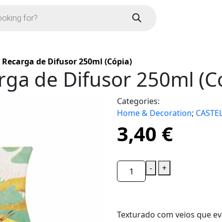
 Recarga de Difusor 250ml (Cópia)
rga de Difusor 250ml (C
Categories:
Home & Decoration
;
CASTE
3,40
€
-
+
Texturado com veios que e