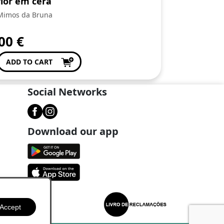
flor em cera
Mimos da Bruna
,00
€
ADD TO CART
Social Networks
Download our app
Accept