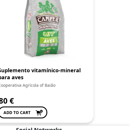
Suplemento vitamínico-mineral
para aves
Cooperativa Agrícola of Baião
,80
€
ADD TO CART
Social Networks