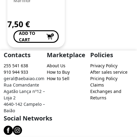
Marfiflor
7,50
€
ADD TO
CART
Contacts
Marketplace
Policies
255 541 638
About Us
Privacy Policy
910 944 933
How to Buy
After sales service
geral@aebaiao.com
How to Sell
Pricing Policy
Rua Comandante
Claims
Agatão Lança nº12 –
Exchanges and
Loja 2
Returns
4640-142 Campelo –
Baião
Social Networks