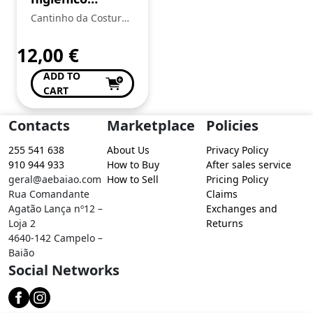
Tartaruga
Cantinho da Costura
de Conceição Valente
12,00
€
ADD TO
CART
Contacts
Marketplace
Policies
255 541 638
About Us
Privacy Policy
910 944 933
How to Buy
After sales service
geral@aebaiao.com
How to Sell
Pricing Policy
Rua Comandante
Claims
Agatão Lança nº12 –
Exchanges and
Loja 2
Returns
4640-142 Campelo –
Baião
Social Networks