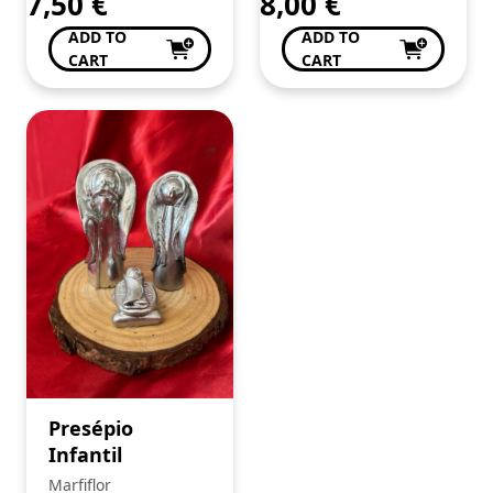
7,50
€
8,00
€
ADD TO
ADD TO
CART
CART
Presépio
Infantil
Marfiflor