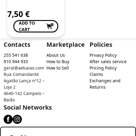
7,50
€
ADD TO
CART
Contacts
Marketplace
Policies
255 541 638
About Us
Privacy Policy
910 944 933
How to Buy
After sales service
geral@aebaiao.com
How to Sell
Pricing Policy
Rua Comandante
Claims
Agatão Lança nº12 –
Exchanges and
Loja 2
Returns
4640-142 Campelo –
Baião
Social Networks
Download our app