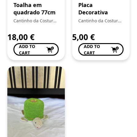
Toalha em
Placa
quadrado 77cm
Decorativa
Cantinho da Costura
Cantinho da Costura
de Conceição Valente
de Conceição Valente
18,00
€
5,00
€
ADD TO
ADD TO
CART
CART