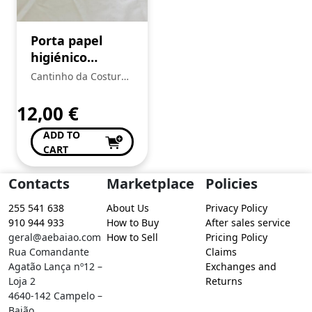
Porta papel
higiénico
Tartaruga
Cantinho da Costura
de Conceição Valente
12,00
€
ADD TO
CART
Contacts
Marketplace
Policies
255 541 638
About Us
Privacy Policy
910 944 933
How to Buy
After sales service
geral@aebaiao.com
How to Sell
Pricing Policy
Rua Comandante
Claims
Agatão Lança nº12 –
Exchanges and
Loja 2
Returns
4640-142 Campelo –
Baião