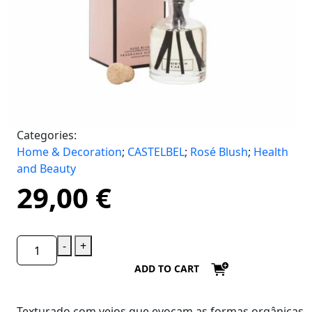
Categories:
Home & Decoration
;
CASTELBEL
;
Rosé Blush
;
Health
and Beauty
29,00
€
-
+
ADD TO CART
Texturado com veios que evocam as formas orgânicas