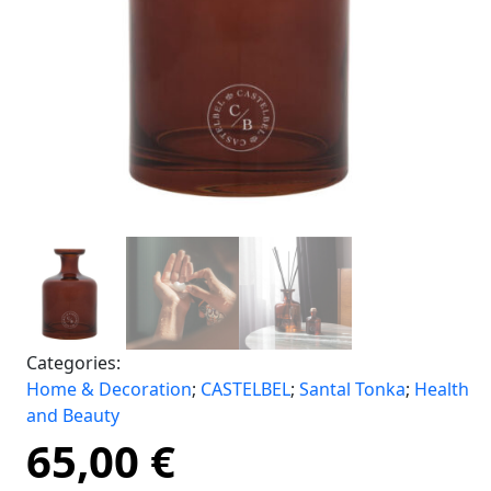
Categories:
Home & Decoration
;
CASTELBEL
;
Santal Tonka
;
Health
and Beauty
65,00
€