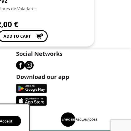
Paz
Flores de Valadares
2,00
€
ADD TO CART
Social Networks
Download our app
Accept