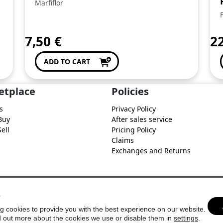
Marfiflor
7,50
€
2
ADD TO CART
etplace
Policies
s
Privacy Policy
Buy
After sales service
ell
Pricing Policy
Claims
Exchanges and Returns
s
g cookies to provide you with the best experience on our website.
d out more about the cookies we use or disable them in
settings
.