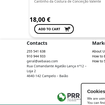
Cantinho da Costura de Conceição Valente
18,00
€
ADD TO CART
Contacts
Mark
255 541 638
About U
910 944 933
How to 
geral@aebaiao.com
How to S
Rua Comandante Agatão Lança nº12 –
Loja 2
4640-142 Campelo – Baião
Cookie
We are usin
You can fin