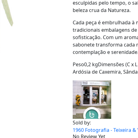
esculpidas pelo tempo, o s
beleza crua da Natureza.
Cada peça é embrulhada à
tradicionais embalagens de
sofisticação. Com um aroma
sabonete transforma cada 
contemplação e serenidade
Peso0,2 kgDimensões (C x L 
Ardósia de Caxemira, Sând
Sold by:
1960 Fotografia - Teixeira &
No Review Yet