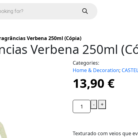
Fragrâncias Verbena 250ml (Cópia)
ncias Verbena 250ml (Có
Categories:
Home & Decoration
;
CASTE
13,90
€
-
+
Texturado com veios que e