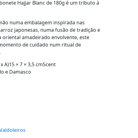
abonete
Hajjar Blanc de 180g
é um tributo à
 mão numa embalagem inspirada nas
 arroz japonesas, numa fusão de tradição e
 oriental amadeirado envolvente, este
momento de cuidado num ritual de
.
x A)15 × 7 × 3,5 cmScent
alo e Damasco
 Valdoleiros