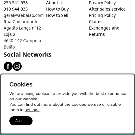
255 541 638
About Us
Privacy Policy
910 944 933
How to Buy
After sales service
geral@aebaiao.com
How to Sell
Pricing Policy
Rua Comandante
Claims
Agatão Lança nº12 –
Exchanges and
Loja 2
Returns
4640-142 Campelo –
Baião
Social Networks
Download our app
Cookies
We are using cookies to provide you with the best experience
on our website.
You can find out more about the cookies we use or disable
them in
settings
.
Accept
© Copyright 2026 - Baião Digital
Update Preferences