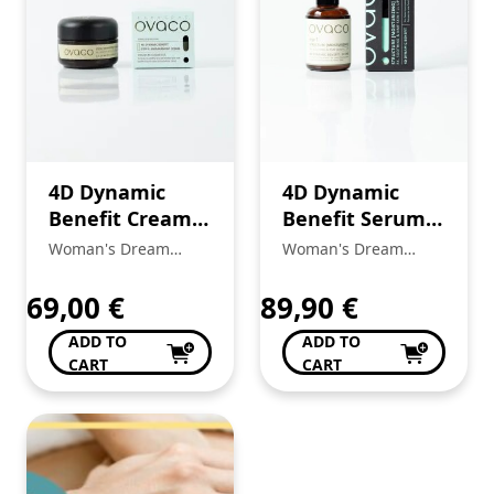
4D Dynamic
4D Dynamic
Benefit Cream
Benefit Serum
Step 4
Step 1
Woman's Dream
Woman's Dream
Beleza e Bem Estar
Beleza e Bem Estar
de Anabela Pinto
de Anabela Pinto
69,00
€
89,90
€
ADD TO
ADD TO
CART
CART