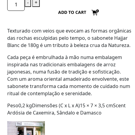
-
+
ADD TO CART
Texturado com veios que evocam as formas orgânicas
das rochas esculpidas pelo tempo, o sabonete
Hajjar
Blanc de 180g
é um tributo à beleza crua da Natureza.
Cada peça é embrulhada à mão numa embalagem
inspirada nas tradicionais embalagens de arroz
japonesas, numa fusão de tradição e sofisticação.
Com um aroma oriental amadeirado envolvente, este
sabonete transforma cada momento de cuidado num
ritual de contemplação e serenidade.
Peso0,2 kgDimensões (C x L x A)15 × 7 × 3,5 cmScent
Ardósia de Caxemira, Sândalo e Damasco