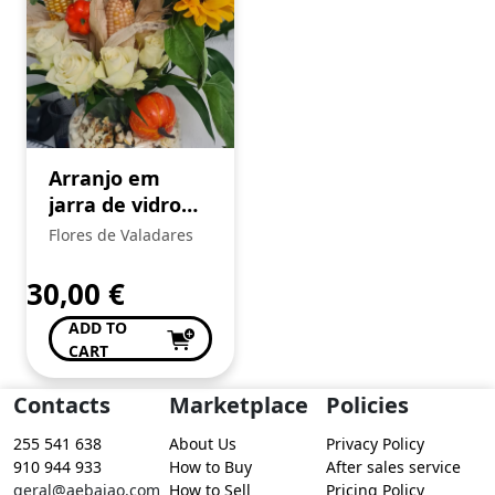
Arranjo em
jarra de vidro
com flores
Flores de Valadares
naturais e
acessórios
30,00
€
ADD TO
CART
Contacts
Marketplace
Policies
255 541 638
About Us
Privacy Policy
910 944 933
How to Buy
After sales service
geral@aebaiao.com
How to Sell
Pricing Policy