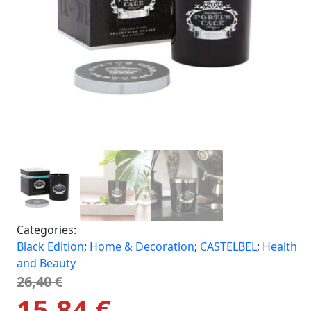
Categories:
Black Edition
;
Home & Decoration
;
CASTELBEL
;
Health
and Beauty
26,40
€
15,84
€