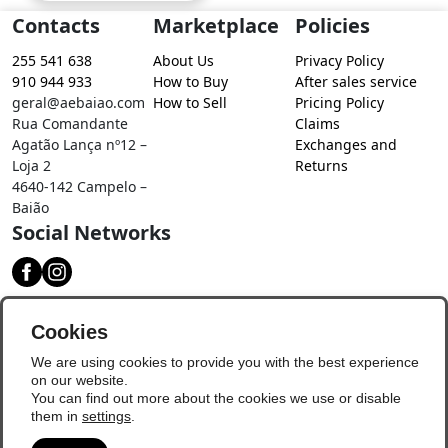
Contacts
Marketplace
Policies
255 541 638
About Us
Privacy Policy
910 944 933
How to Buy
After sales service
geral@aebaiao.com
How to Sell
Pricing Policy
Rua Comandante
Claims
Agatão Lança nº12 –
Exchanges and
Loja 2
Returns
4640-142 Campelo –
Baião
Social Networks
Download our app
Cookies
We are using cookies to provide you with the best experience
on our website.
You can find out more about the cookies we use or disable
them in
settings
.