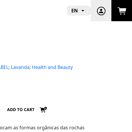
EN
LBEL
;
Lavanda
;
Health and Beauty
ADD TO CART
vocam as formas orgânicas das rochas