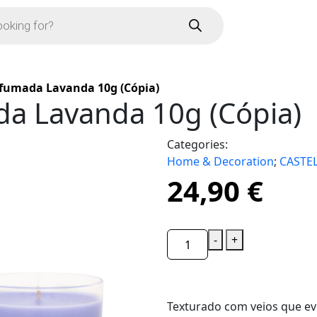
fumada Lavanda 10g (Cópia)
a Lavanda 10g (Cópia)
Categories:
Home & Decoration
;
CASTE
24,90
€
-
+
Texturado com veios que e