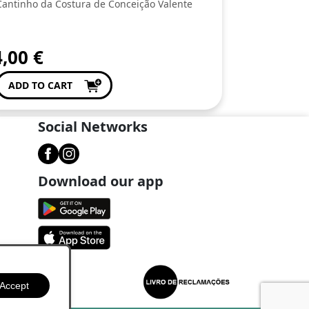
Cantinho da Costura de Conceição Valente
4,00
€
ADD TO CART
Social Networks
Download our app
Accept