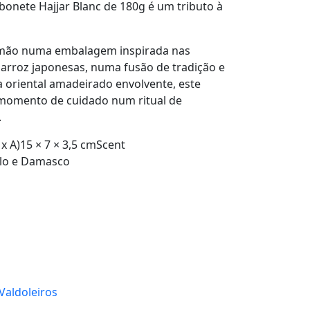
abonete
Hajjar Blanc de 180g
é um tributo à
 mão numa embalagem inspirada nas
 arroz japonesas, numa fusão de tradição e
 oriental amadeirado envolvente, este
momento de cuidado num ritual de
.
x A)15 × 7 × 3,5 cmScent
alo e Damasco
 Valdoleiros