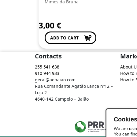
Mimos da Bruna
3,00
€
ADD TO CART
Contacts
Mark
255 541 638
About U
910 944 933
How to 
geral@aebaiao.com
How to S
Rua Comandante Agatão Lança nº12 –
Loja 2
4640-142 Campelo – Baião
Cookie
We are usin
You can fin