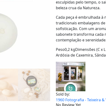
esculpidas pelo tempo, o s
beleza crua da Natureza.
Cada peça é embrulhada à
tradicionais embalagens de
sofisticação. Com um aroma
sabonete transforma cada 
contemplação e serenidade
Peso0,2 kgDimensões (C x L 
Ardósia de Caxemira, Sând
Sold by:
1960 Fotografia - Teixeira &
No Review Yet