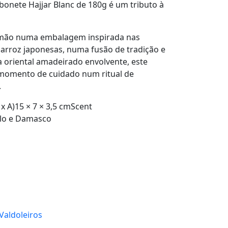
abonete
Hajjar Blanc de 180g
é um tributo à
 mão numa embalagem inspirada nas
 arroz japonesas, numa fusão de tradição e
 oriental amadeirado envolvente, este
momento de cuidado num ritual de
.
x A)15 × 7 × 3,5 cmScent
alo e Damasco
 Valdoleiros