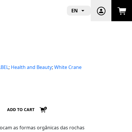
EN
LBEL
;
Health and Beauty
;
White Crane
ADD TO CART
vocam as formas orgânicas das rochas