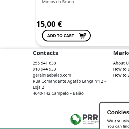
Mimos da Bruna
15,00
€
ADD TO CART
Contacts
Mark
255 541 638
About U
910 944 933
How to 
geral@aebaiao.com
How to S
Rua Comandante Agatão Lança nº12 –
Loja 2
4640-142 Campelo – Baião
Cookie
We are usin
You can fin