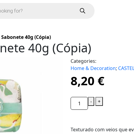
 Sabonete 40g (Cópia)
nete 40g (Cópia)
Categories:
Home & Decoration
;
CASTE
8,20
€
-
+
Texturado com veios que e